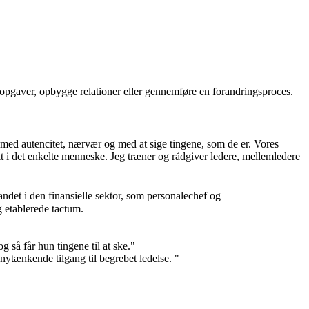
e opgaver, opbygge relationer eller gennemføre en forandringsproces.
de med autencitet, nærvær og med at sige tingene, som de er. Vores
kt i det enkelte menneske. Jeg træner og rådgiver ledere, mellemledere
ndet i den finansielle sektor, som personalechef og
g etablerede tactum.
g så får hun tingene til at ske."
nytænkende tilgang til begrebet ledelse. "