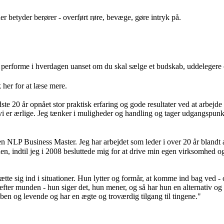
r betyder berører - overført røre, bevæge, gøre intryk på.
kal performe i hverdagen uanset om du skal sælge et budskab, uddeleger
ik her for at læse mere.
dste 20 år opnået stor praktisk erfaring og gode resultater ved at arbej
s vi er ærlige. Jeg tænker i muligheder og handling og tager udgangspun
n NLP Business Master. Jeg har arbejdet som leder i over 20 år blandt a
en, indtil jeg i 2008 besluttede mig for at drive min egen virksomhed o
ætte sig ind i situationer. Hun lytter og formår, at komme ind bag ved - o
efter munden - hun siger det, hun mener, og så har hun en alternativ og 
ben og levende og har en ægte og troværdig tilgang til tingene."