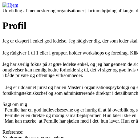
Udvikling af mennesker og organisationer | tactum;bøjning af tango, de
Profil
Jeg er ekspert i enkel god ledelse. Jeg rådgiver dig, der som leder s
Jeg rådgiver 1 til 1 eller i grupper, holder workshops og foredrag. Kl
Jeg har særlig fokus på at gøre ledelse enkel, og jeg har gennem de si
omgivelser kan nemlig bedre forholde sig til, det vi siger og gør, hvi
i både private og offentlige virksomheder.
Jeg er uddannet jurist og har en Master i organisationspsykologi og e
forsikringstekniskschef og som administrerende direktør i detailbranch
Sagt om mig
"Pernille har en god indlevelsesevne og er hurtig til at få overblik og s
"Pernille er en direkte og modig samarbejdspartner. Hun taler ikke en 
"Man kan mærke, at Pernille har sjælen med i det, hun laver. Hun er å
Reference:
Ydelserne tilpasses vores behov